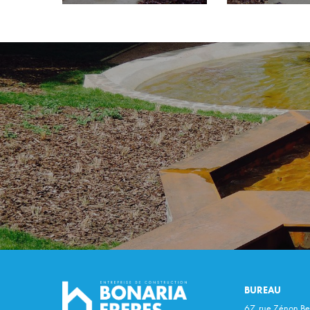
BUREAU
67, rue Zénon Be