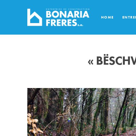
HOME
ENTRE
« BËSCH