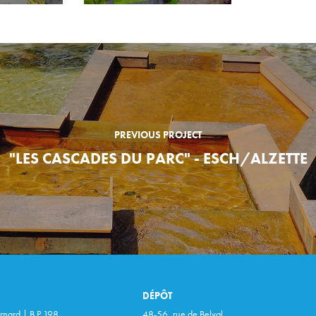
PREVIOUS PROJECT
"LES CASCADES DU PARC" - ESCH/ALZETTE
DÉPÔT
rnard | B.P 198
48-56, rue de Belval