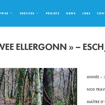
PRISE
SERVICES
PROJETS
NEWS
JOBS
CON
WEE ELLERGONN » – ESCH
ANNÉE –
NOS TRA
MAÎTRE D