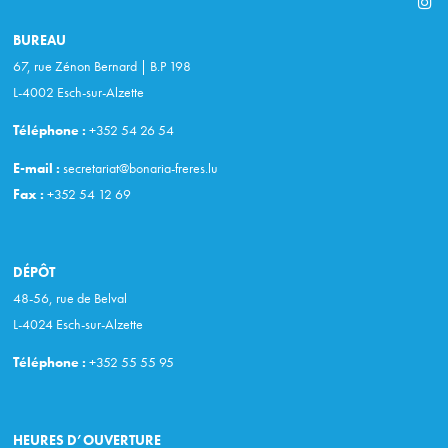
BUREAU
67, rue Zénon Bernard | B.P 198
L-4002 Esch-sur-Alzette
Téléphone :
+352 54 26 54
E-mail :
secretariat@bonaria-freres.lu
Fax :
+352 54 12 69
DÉPÔT
48-56, rue de Belval
L-4024 Esch-sur-Alzette
Téléphone :
+352 55 55 95
HEURES D’OUVERTURE