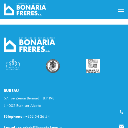
BUREAU
67, rue Zénon Bernard | B.P 198
L-4002 Esch-sur-Alzette
Téléphone :
+352 54 26 54
E-mail :
secretariat@bonaria-freres.lu